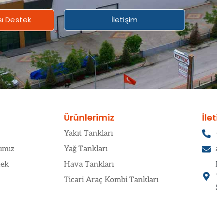
sı Destek
İletişim
Ürünlerimiz
İle
Yakıt Tankları
ımız
Yağ Tankları
tek
Hava Tankları
Ticari Araç Kombi Tankları