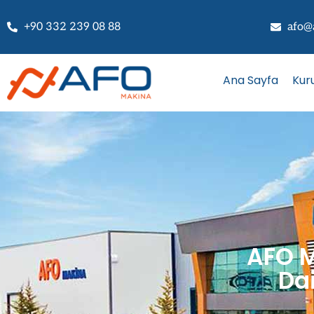
+90 332 239 08 88
afo@
Ana Sayfa
Kur
AFO M
Da