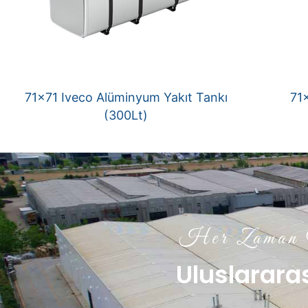
71×71 Iveco Alüminyum Yakıt Tankı
71
(300Lt)
Her Zaman Y
Uluslararas