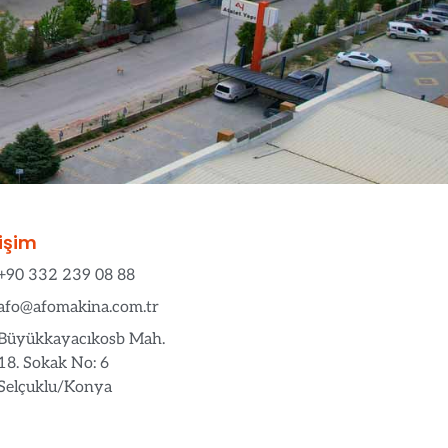
tişim
+90 332 239 08 88
afo@afomakina.com.tr
Büyükkayacıkosb Mah.
18. Sokak No: 6
Selçuklu/Konya