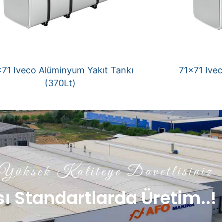
×71 Iveco Alüminyum Yakıt Tankı
71×71 Ive
(370Lt)
üksek Kaliteye Davetlisiniz
ı Standartlarda Üretim..!