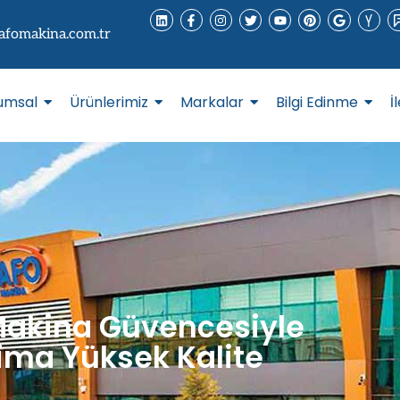
afomakina.com.tr
umsal
Ürünlerimiz
Markalar
Bilgi Edinme
İ
akina Güvencesiyle
ima Yüksek Kalite