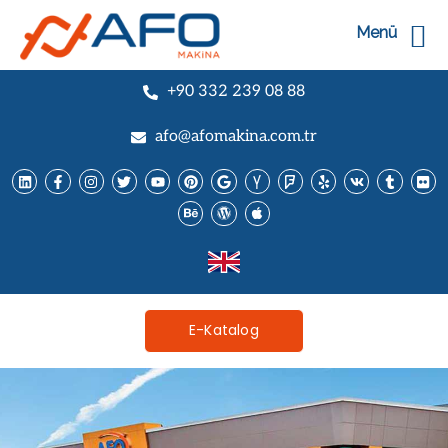
Menü
+90 332 239 08 88
afo@afomakina.com.tr
E-Katalog