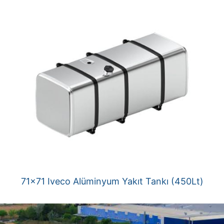
71×71 Iveco Alüminyum Yakıt Tankı (450Lt)