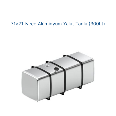
71×71 Iveco Alüminyum Yakıt Tankı (300Lt)