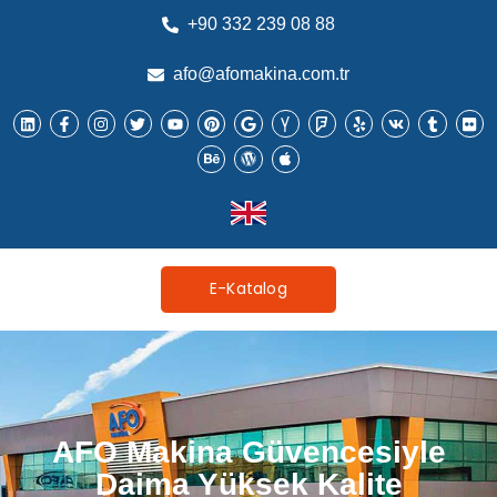
+90 332 239 08 88
afo@afomakina.com.tr
E-Katalog
AFO Makina Güvencesiyle
Daima Yüksek Kalite