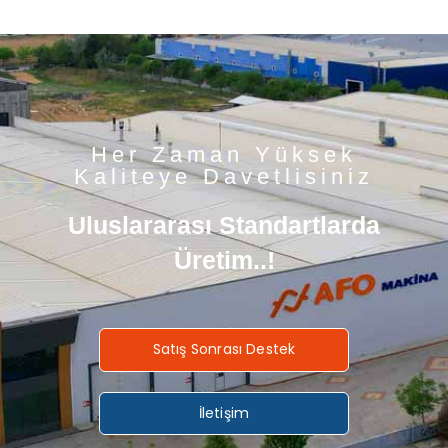
Her Zaman Yüksek
Kaliteye Davetlisiniz
Uluslararası Standartlarda
Üretim..!
Satış Sonrası Destek
İletişim