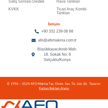
Satış Sonrası Destek
Hava Tankları
KVKK
Ticari Araç Kombi
Tankları
İletişim
+90 332 239 08 88
afo@afomakina.com.tr
Büyükkayacıkosb Mah.
18. Sokak No: 6
Selçuklu/Konya
© 1996 – 2024 AFO Makina Taş. Otom. San. Tic. Ltd. Şti. Tasarım:
Furkan Reklam Ajansı