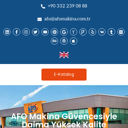
+90 332 239 08 88
afo@afomakina.com.tr
E-Katalog
AFO Makina Güvencesiyle
Daima Yüksek Kalite