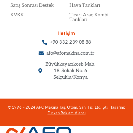
Satış Sonrası Destek
Hava Tankları
KVKK
Ticari Araç Kombi
Tankları
İletişim
+90 332 239 08 88
afo@afomakina.com.tr
Büyükkayacıkosb Mah.
18. Sokak No: 6
Selçuklu/Konya
© 1996 – 2024 AFO Makina Taş. Otom. San. Tic. Ltd. Şti. Tasarım:
Furkan Reklam Ajansı