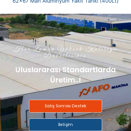
62×67 Man Alüminyum Yakıt Tankı (400Lt)
Her Zaman Yüksek Kaliteye
Davetlisiniz
Uluslararası Standartlarda
Üretim..!
Satış Sonrası Destek
İletişim