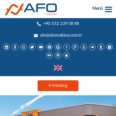
Menü
+90 332 239 08 88
afo@afomakina.com.tr
E-Katalog