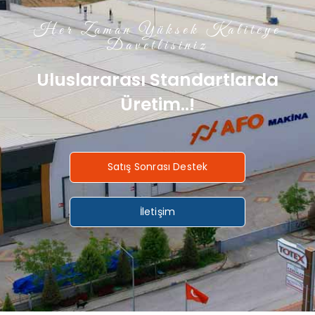
Her Zaman Yüksek Kaliteye
Davetlisiniz
Uluslararası Standartlarda
Üretim..!
Satış Sonrası Destek
İletişim