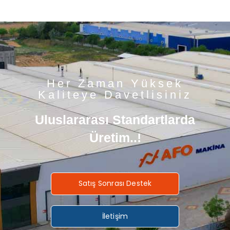
Her Zaman Yüksek
Kaliteye Davetlisiniz
Uluslararası Standartlarda
Üretim..!
Satış Sonrası Destek
İletişim