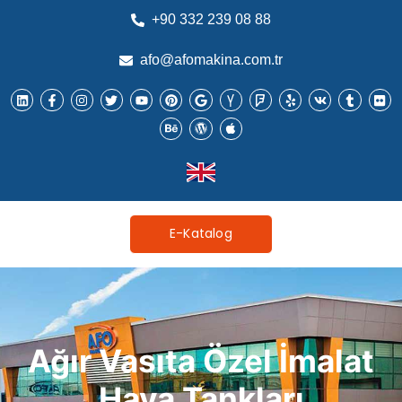
+90 332 239 08 88
afo@afomakina.com.tr
E-Katalog
Ağır Vasıta Özel İmalat
Hava Tankları