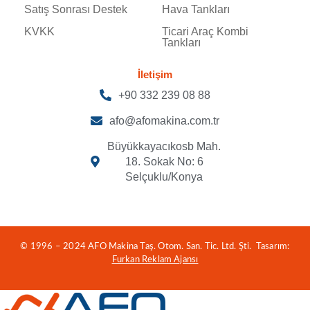
Satış Sonrası Destek
Hava Tankları
KVKK
Ticari Araç Kombi
Tankları
İletişim
+90 332 239 08 88
afo@afomakina.com.tr
Büyükkayacıkosb Mah.
18. Sokak No: 6
Selçuklu/Konya
© 1996 – 2024 AFO Makina Taş. Otom. San. Tic. Ltd. Şti. Tasarım:
Furkan Reklam Ajansı