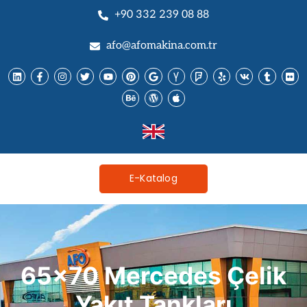
+90 332 239 08 88
afo@afomakina.com.tr
E-Katalog
65x70 Mercedes Çelik
Yakıt Tankları