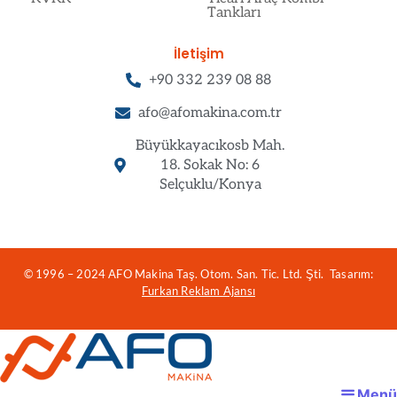
Tankları
İletişim
+90 332 239 08 88
afo@afomakina.com.tr
Büyükkayacıkosb Mah.
18. Sokak No: 6
Selçuklu/Konya
© 1996 – 2024 AFO Makina Taş. Otom. San. Tic. Ltd. Şti. Tasarım:
Furkan Reklam Ajansı
Menü