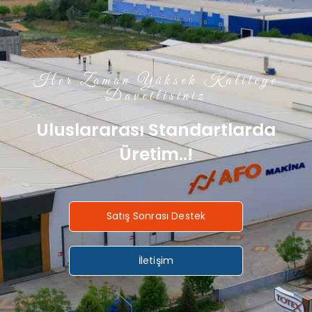
Her Zaman Yüksek Kaliteye
Davetlisiniz
Uluslararası Standartlarda
Üretim..!
Satış Sonrası Destek
İletişim