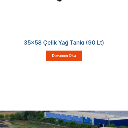
35×58 Çelik Yağ Tankı (90 Lt)
Devamını Oku