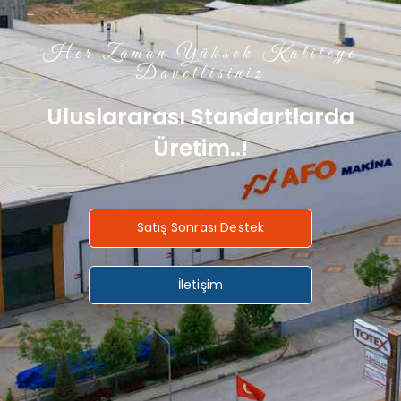
Her Zaman Yüksek Kaliteye
Davetlisiniz
Uluslararası Standartlarda
Üretim..!
Satış Sonrası Destek
İletişim