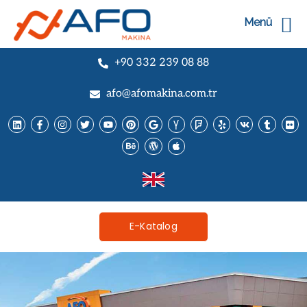
Menü
+90 332 239 08 88
afo@afomakina.com.tr
E-Katalog