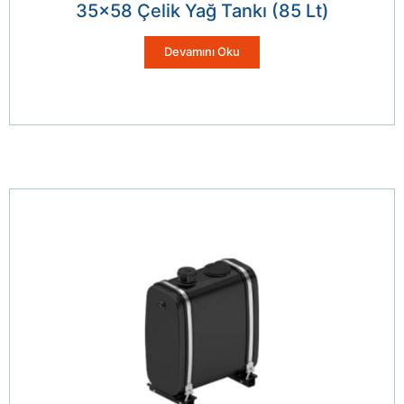
35×58 Çelik Yağ Tankı (85 Lt)
Devamını Oku