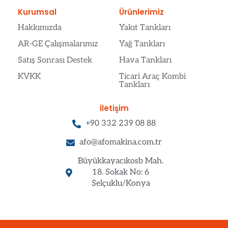
Kurumsal
Ürünlerimiz
Hakkımızda
Yakıt Tankları
AR-GE Çalışmalarımız
Yağ Tankları
Satış Sonrası Destek
Hava Tankları
KVKK
Ticari Araç Kombi
Tankları
İletişim
+90 332 239 08 88
afo@afomakina.com.tr
Büyükkayacıkosb Mah.
18. Sokak No: 6
Selçuklu/Konya