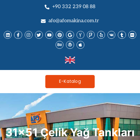
+90 332 239 08 88
afo@afomakina.com.tr
E-Katalog
31x51 Çelik Yağ Tankları