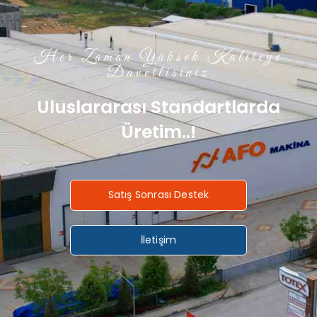
Her Zaman Yüksek Kaliteye
Davetlisiniz
Uluslararası Standartlarda
Üretim..!
Satış Sonrası Destek
İletişim