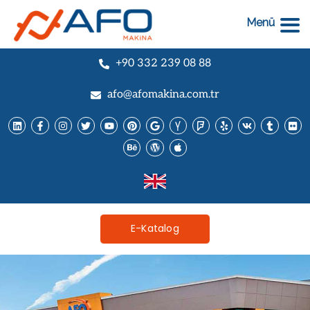
Menü
+90 332 239 08 88
afo@afomakina.com.tr
E-Katalog