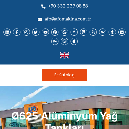
+90 332 239 08 88
afo@afomakina.com.tr
E-Katalog
Ø625 Alüminyum Yağ
Tankları