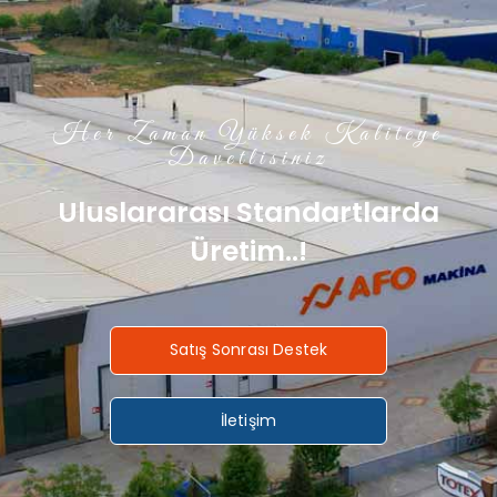
Her Zaman Yüksek Kaliteye
Davetlisiniz
Uluslararası Standartlarda
Üretim..!
Satış Sonrası Destek
İletişim