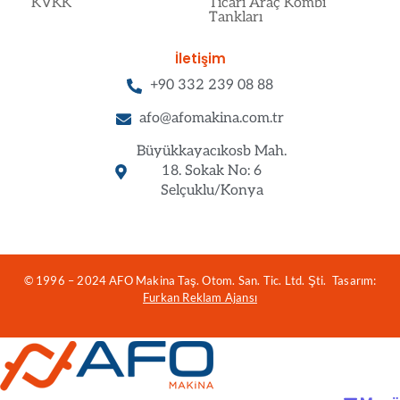
KVKK
Ticari Araç Kombi
Tankları
İletişim
+90 332 239 08 88
afo@afomakina.com.tr
Büyükkayacıkosb Mah.
18. Sokak No: 6
Selçuklu/Konya
© 1996 – 2024 AFO Makina Taş. Otom. San. Tic. Ltd. Şti. Tasarım:
Furkan Reklam Ajansı