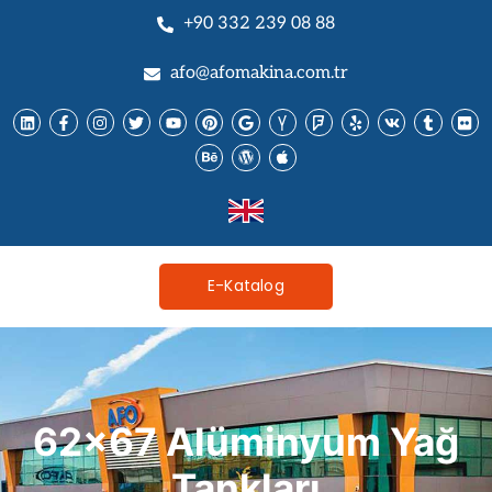
+90 332 239 08 88
afo@afomakina.com.tr
E-Katalog
62x67 Alüminyum Yağ
Tankları