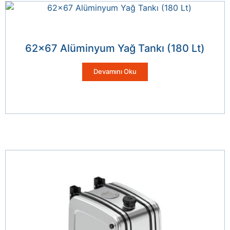
62×67 Alüminyum Yağ Tankı (180 Lt)
Devamını Oku