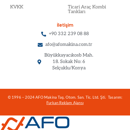
KVKK
Ticari Araç Kombi
Tankları
İletişim
+90 332 239 08 88
afo@afomakina.com.tr
Büyükkayacıkosb Mah.
18. Sokak No: 6
Selçuklu/Konya
© 1996 – 2024 AFO Makina Taş. Otom. San. Tic. Ltd. Şti. Tasarım:
Furkan Reklam Ajansı