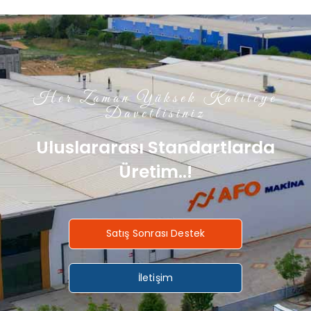
Her Zaman Yüksek Kaliteye
Davetlisiniz
Uluslararası Standartlarda
Üretim..!
Satış Sonrası Destek
İletişim