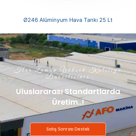
Ø246 Alüminyum Hava Tankı 25 Lt
Her Zaman Yüksek Kaliteye
Davetlisiniz
Uluslararası Standartlarda
Üretim..!
Satış Sonrası Destek