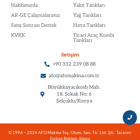
Hakkımızda
Yakıt Tankları
AR-GE Çalışmalarımız
Yağ Tankları
Satış Sonrası Destek
Hava Tankları
KVKK
Ticari Araç Kombi
Tankları
İletişim
+90 332 239 08 88
afo@afomakina.com.tr
Büyükkayacıkosb Mah.
18. Sokak No: 6
Selçuklu/Konya
© 1996 – 2024 AFO Makina Taş. Otom. San. Tic. Ltd. Şti. Tasarım:
Furkan Reklam Ajansı