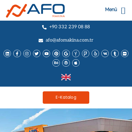
Menü
+90 332 239 08 88
afo@afomakina.com.tr
E-Katalog