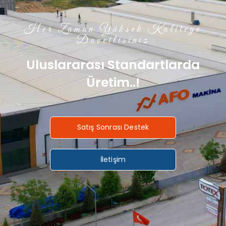
Her Zaman Yüksek Kaliteye
Davetlisiniz
Uluslararası Standartlarda
Üretim..!
Satış Sonrası Destek
İletişim