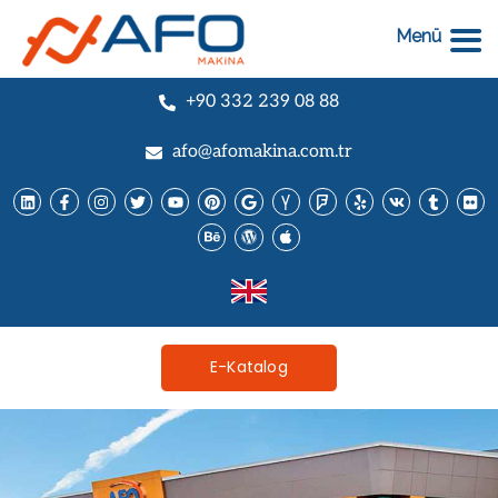
Menü
+90 332 239 08 88
afo@afomakina.com.tr
E-Katalog