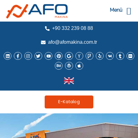
Menü
+90 332 239 08 88
afo@afomakina.com.tr
E-Katalog