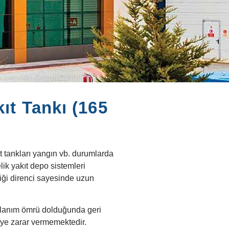
ıt Tankı (165
ıt tankları yangın vb. durumlarda
ik yakıt depo sistemleri
iği direnci sayesinde uzun
llanım ömrü dolduğunda geri
ye zarar vermemektedir.