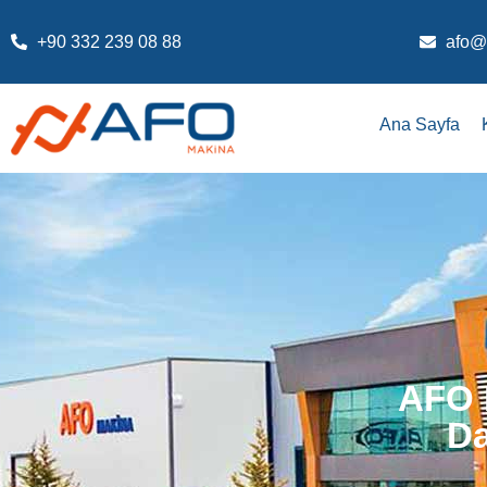
+90 332 239 08 88
afo@
Ana Sayfa
AFO 
Da