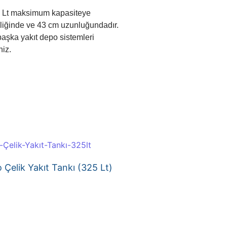
5 Lt maksimum kapasiteye
şliğinde ve 43 cm uzunluğundadır.
başka yakıt depo sistemleri
niz.
 Çelik Yakıt Tankı (325 Lt)