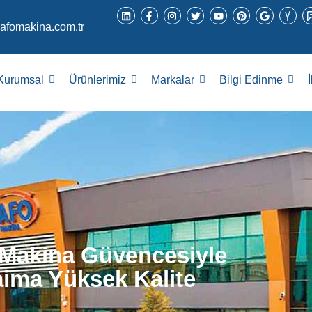
afomakina.com.tr
Kurumsal
Ürünlerimiz
Markalar
Bilgi Edinme
Makina Güvencesiyle
ima Yüksek Kalite