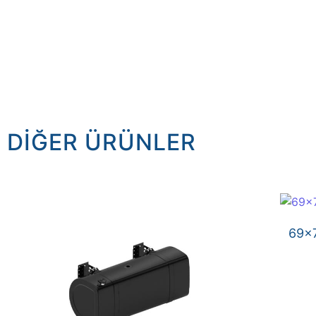
DIĞER ÜRÜNLER
69×7