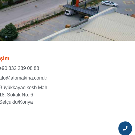
işim
+90 332 239 08 88
afo@afomakina.com.tr
Büyükkayacıkosb Mah.
18. Sokak No: 6
Selçuklu/Konya