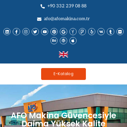
+90 332 239 08 88
afo@afomakina.com.tr
E-Katalog
AFO Makina Güvencesiyle
Daima Yüksek Kalite