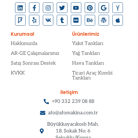
Kurumsal
Ürünlerimiz
Hakkımızda
Yakıt Tankları
AR-GE Çalışmalarımız
Yağ Tankları
Satış Sonrası Destek
Hava Tankları
KVKK
Ticari Araç Kombi
Tankları
İletişim
+90 332 239 08 88
afo@afomakina.com.tr
Büyükkayacıkosb Mah.
18. Sokak No: 6
Selçuklu/Konya