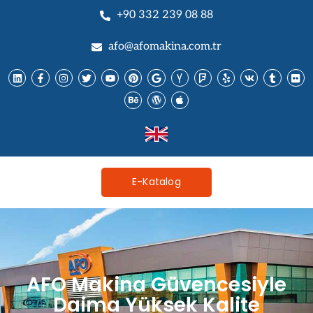
+90 332 239 08 88
afo@afomakina.com.tr
E-Katalog
AFO Makina Güvencesiyle
Daima Yüksek Kalite