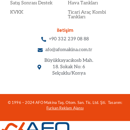
Satış Sonrası Destek
Hava Tankları
KVKK
Ticari Araç Kombi
Tankları
İletişim
+90 332 239 08 88
afo@afomakina.com.tr
Büyükkayacıkosb Mah.
18. Sokak No: 6
Selçuklu/Konya
© 1996 – 2024 AFO Makina Taş. Otom. San. Tic. Ltd. Şti. Tasarım:
Furkan Reklam Ajansı