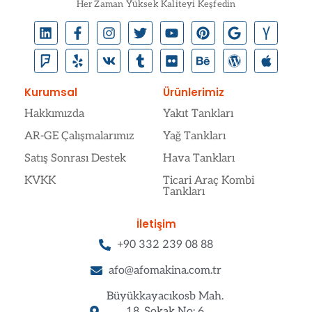
Her Zaman Yüksek Kaliteyi Keşfedin
Kurumsal
Ürünlerimiz
Hakkımızda
Yakıt Tankları
AR-GE Çalışmalarımız
Yağ Tankları
Satış Sonrası Destek
Hava Tankları
KVKK
Ticari Araç Kombi
Tankları
İletişim
+90 332 239 08 88
afo@afomakina.com.tr
Büyükkayacıkosb Mah.
18. Sokak No: 6