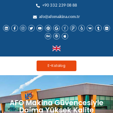
+90 332 239 08 88
afo@afomakina.com.tr
E-Katalog
AFO Makina Güvencesiyle
Daima Yüksek Kalite