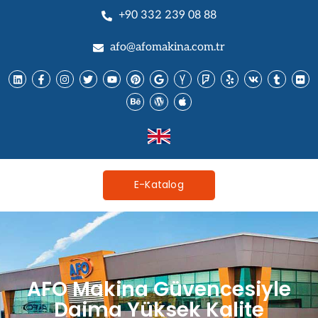
+90 332 239 08 88
afo@afomakina.com.tr
E-Katalog
AFO Makina Güvencesiyle
Daima Yüksek Kalite