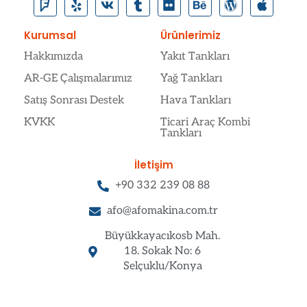
Kurumsal
Ürünlerimiz
Hakkımızda
Yakıt Tankları
AR-GE Çalışmalarımız
Yağ Tankları
Satış Sonrası Destek
Hava Tankları
KVKK
Ticari Araç Kombi
Tankları
İletişim
+90 332 239 08 88
afo@afomakina.com.tr
Büyükkayacıkosb Mah.
18. Sokak No: 6
Selçuklu/Konya