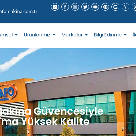
afomakina.com.tr
umsal
Ürünlerimiz
Markalar
Bilgi Edinme
İ
akina Güvencesiyle
ima Yüksek Kalite