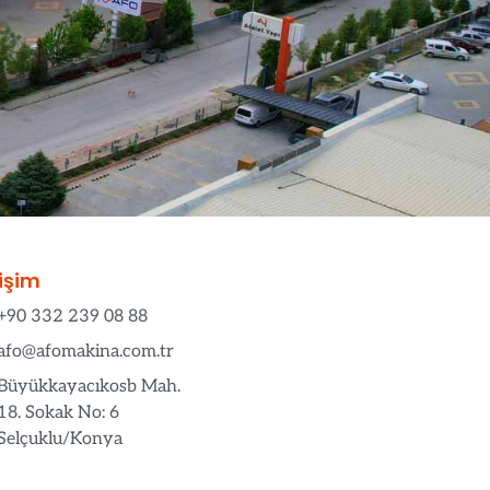
tişim
+90 332 239 08 88
afo@afomakina.com.tr
Büyükkayacıkosb Mah.
18. Sokak No: 6
Selçuklu/Konya