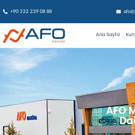
+90 332 239 08 88
afo@
Ana Sayfa
Kur
AFO M
Da