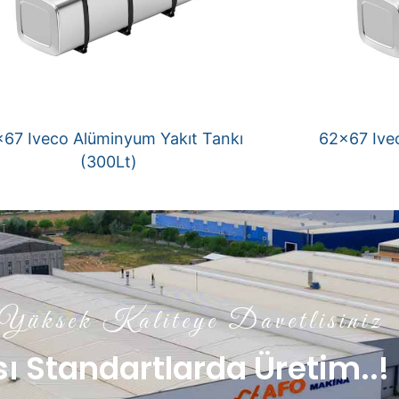
67 Iveco Alüminyum Yakıt Tankı
62×67 Ive
(300Lt)
üksek Kaliteye Davetlisiniz
ı Standartlarda Üretim..!