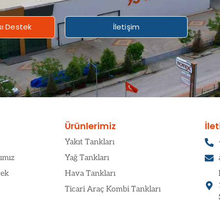
sı Destek
İletişim
Ürünlerimiz
İle
Yakıt Tankları
ımız
Yağ Tankları
tek
Hava Tankları
Ticari Araç Kombi Tankları