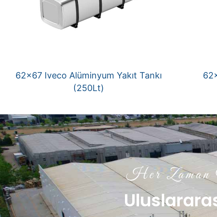
62×67 Iveco Alüminyum Yakıt Tankı
62×
(250Lt)
Her Zaman Y
Uluslararas