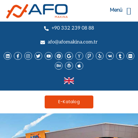
Menü
+90 332 239 08 88
afo@afomakina.com.tr
E-Katalog