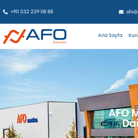
+90 332 239 08 88
afo@
Ana Sayfa
Kur
AFO M
Da