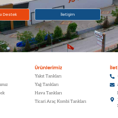
sı Destek
İletişim
Ürünlerimiz
İle
Yakıt Tankları
ımız
Yağ Tankları
tek
Hava Tankları
Ticari Araç Kombi Tankları