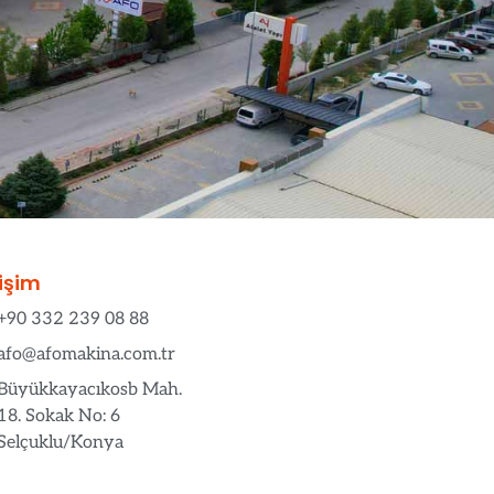
tişim
+90 332 239 08 88
afo@afomakina.com.tr
Büyükkayacıkosb Mah.
18. Sokak No: 6
Selçuklu/Konya