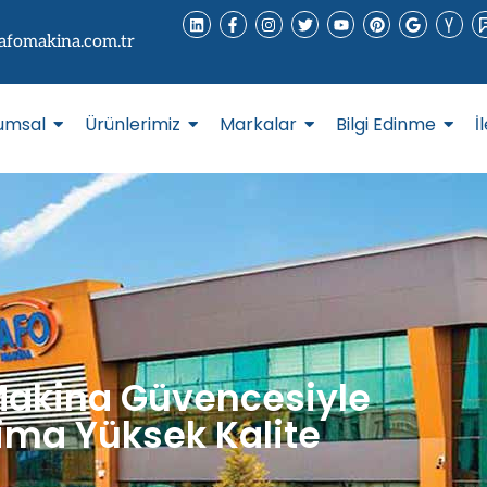
afomakina.com.tr
umsal
Ürünlerimiz
Markalar
Bilgi Edinme
İ
akina Güvencesiyle
ima Yüksek Kalite