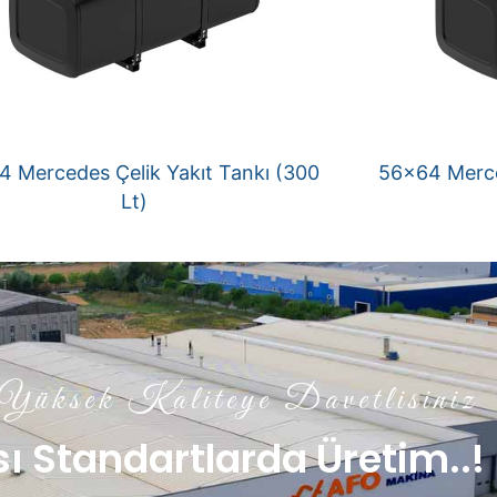
 Mercedes Çelik Yakıt Tankı (300
56×64 Merce
Lt)
üksek Kaliteye Davetlisiniz
ı Standartlarda Üretim..!