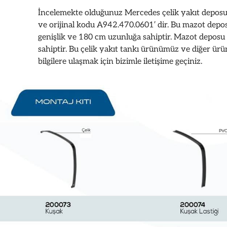
İncelemekte olduğunuz Mercedes çelik yakıt depos
ve orijinal kodu A942.470.0601′ dir. Bu mazot dep
genişlik ve 180 cm uzunluğa sahiptir. Mazot depo
sahiptir. Bu çelik yakıt tankı ürünümüz ve diğer ür
bilgilere ulaşmak için bizimle iletişime geçiniz.