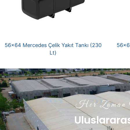
56×64 Mercedes Çelik Yakıt Tankı (230
56×64
Lt)
Her Zaman Y
Uluslararas