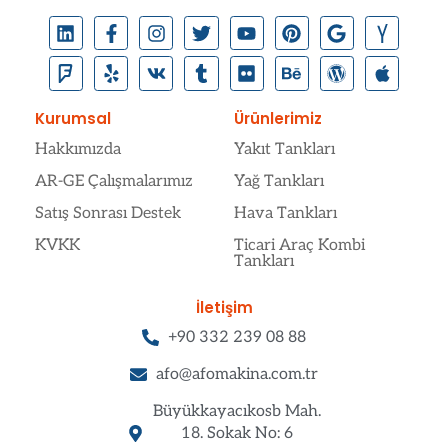
Kurumsal
Ürünlerimiz
Hakkımızda
Yakıt Tankları
AR-GE Çalışmalarımız
Yağ Tankları
Satış Sonrası Destek
Hava Tankları
KVKK
Ticari Araç Kombi
Tankları
İletişim
+90 332 239 08 88
afo@afomakina.com.tr
Büyükkayacıkosb Mah.
18. Sokak No: 6