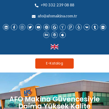
+90 332 239 08 88
afo@afomakina.com.tr
E-Katalog
AFO Makina Güvencesiyle
Daima Yüksek Kalite