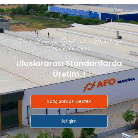
Her Zaman Yüksek Kaliteye
Davetlisiniz
Uluslararası Standartlarda
Üretim..!
Satış Sonrası Destek
İletişim