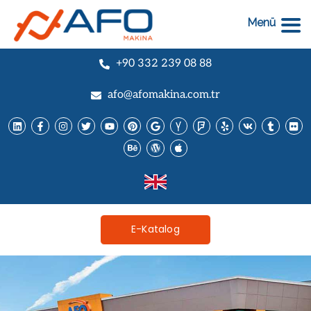
Menü
+90 332 239 08 88
afo@afomakina.com.tr
E-Katalog