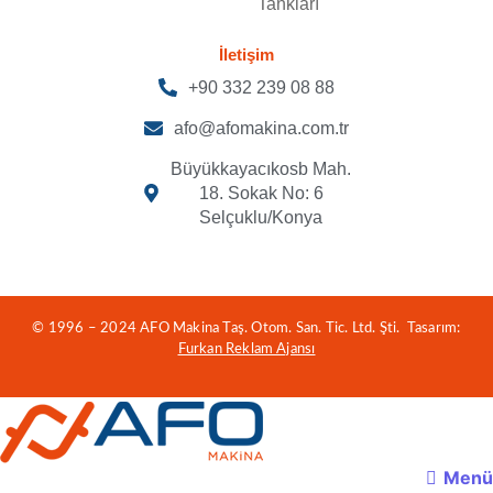
Tankları
İletişim
+90 332 239 08 88
afo@afomakina.com.tr
Büyükkayacıkosb Mah.
18. Sokak No: 6
Selçuklu/Konya
© 1996 – 2024 AFO Makina Taş. Otom. San. Tic. Ltd. Şti. Tasarım:
Furkan Reklam Ajansı
Menü