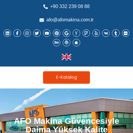
+90 332 239 08 88
afo@afomakina.com.tr
E-Katalog
AFO Makina Güvencesiyle
Daima Yüksek Kalite